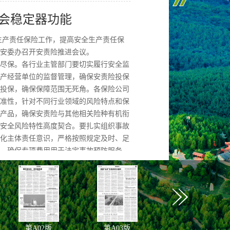
会稳定器功能
生产责任保险工作，提高安全生产责任保
安委办召开安责险推进会议。
尽保。各行业主管部门要切实履行安全监
产经营单位的监督管理，确保安责险投保
投保，确保保障范围无死角。各保险公司
准性，针对不同行业领域的风险特点和保
产品，确保安责险与其他相关险种有机衔
安全风险特性高度契合。要扎实组织事故
化主体责任意识，严格按照规定及时、足
，确保专项费用用于法定事故预防服务。
保障提质效
局深入推进改革，优化土地管理，变中求
作效能实现新跃升。
手棋”。深入推进改革，优化土地管理，秉
第
A02
版
第
A03
版
第
A04
版