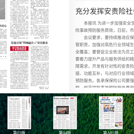
充分发挥安责险社
本报讯 为进一步加强安全
险事故预防服务质效，日前，市
会议要求，要持续推进应保
管职责，加强对高危行业领域生
全覆盖；要督促企业依法为员工
要着力提升产品与服务供给的精
障需求，开发有针对性的安责险
接、功能互补，与对应行业领域
预防服务。各承保保险公司要强
额、规范提取事故预防服务费用
三措并举赋能用地
本报讯 市自然资源和规划
进、精准赋能，推动用地保障工
强基础，下好用地审批“先
第
03
版
第
04
版
第
A01
版