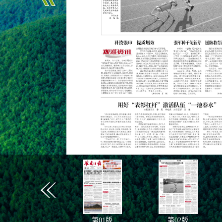
第
01
版
第
02
版