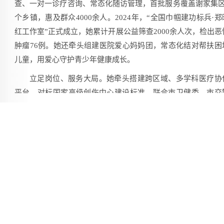
查、一对一诊疗咨询、常态化随访管理，首批服务覆盖谢家集区
个乡镇，惠及群众4000余人。2024年，“全国巾帼建功标兵·郑
红工作室”正式成立，她累计开展公益筛查2000余人次，检出恶
肿瘤76例。她还牵头组建医院爱心妈妈团，常态化结对帮扶困
儿童，用爱心守护青少年健康成长。
立足岗位、服务大局。她牵头搭建跨区域、多学科医疗协
平台，对标国家高级创伤中心建设标准，联合市卫健委、市交
支队打造淮南市中西部重大车祸、煤矿工伤及突发事件应急抢
专属平台，持续优化救治流程、完善应急机制、提升突发公共
生事件处置能力，以专业担当筑牢守护一方平安的生命防线。
[手机扫一扫]