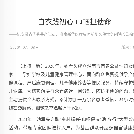
白衣践初心 巾帼担使命
——记安徽省优秀共产党员、淮南新华医疗集团新华医院常务副院长郑晓
2026年07月08日
版次：
（上接一版）2020年，她牵头成立淮南市首家公益性妇女
家——孕妇学校及儿童健康管理中心，面向群众免费提供孕产
健课程、产后康复调理、儿童健康筛查等便民服务，持续守护
儿健康。为切实解决群众看病远、问诊难、随访不便的问题，
主动提供个人联系方式，累计添加一万余名患者微信，24小时
线答疑解惑，细微之举温暖万千家庭。
2023年，她牵头启动“乡村振兴·巾帼健康‘她’先行”大型公
活动，带领专家团队进村入户，为基层群众开展多器官健康