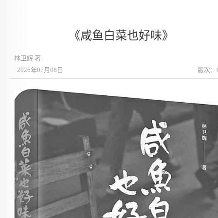
《咸鱼白菜也好味》
林卫辉 著
2026年07月08日
版次：