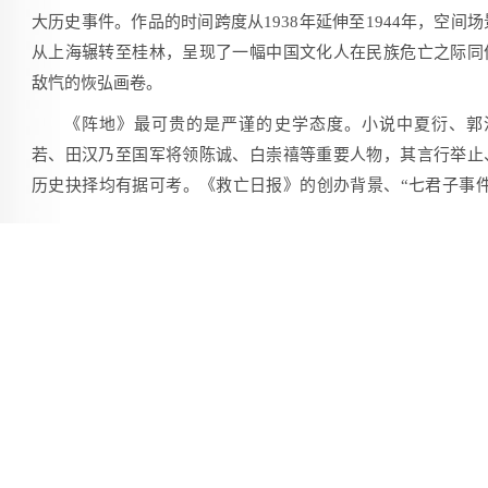
大历史事件。作品的时间跨度从1938年延伸至1944年，空间场
从上海辗转至桂林，呈现了一幅中国文化人在民族危亡之际同
敌忾的恢弘画卷。
《阵地》最可贵的是严谨的史学态度。小说中夏衍、郭
若、田汉乃至国军将领陈诚、白崇禧等重要人物，其言行举止
历史抉择均有据可考。《救亡日报》的创办背景、“七君子事件
的营救过程、淞沪会战中蕰藻浜反攻的惨烈战况，都严格遵循
史时序与事实逻辑。此外，作者还参考了百余份文献史料，包
回忆录、日记、军事档案乃至解密文件。这种扎实的考据功夫
为小说真实的历史感奠定了基础。
然而，《阵地》并未止步于史料堆砌，作者以文学的笔法
历史变得可感可触。小说开篇对夏衍接电话的场景描写尤为
妙：“1937年7月的上海，闪电划破夜空却无雷鸣声响，狸花猫
速抬起头来，比人更警觉。”寥寥数语，既交代了时代背景的紧
氛围，又通过猫的警觉、人物间的默契，勾勒出地下工作者的