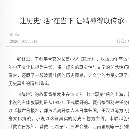
让历史“活”在当下 让精神得以传承
房小铃
2026年07月08日
版次：
钱林森、王剑平合著的长篇小说《阵地》，以1938年至194
年中国文化抗战为主线，将非虚构的真实性与文学的艺术性巧
融合，还原了一段波澜壮阔的历史图景，让文学的力量实现了
历史真实的精神超越。
《阵地》的故事背景发生在1937年“七七事变”后的上海，
小说的主体叙事则是从1938年正式展开的。夏衍接到秘密任务
办《救亡日报》，郭沫若离开家人从日本归国，田汉以笔为刃
身文化抗战。小说以这些真实的历史人物为主线，串联起创
《救亡日报》、营救“七君子”、淞沪会战、西南剧展等一系列