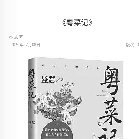
《粤菜记》
盛 慧 著
2026年07月08日
版次：