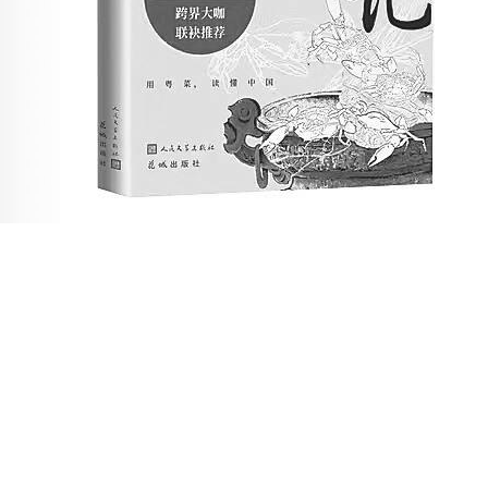
这是一部纪录片式的粤菜全景散文。写佳肴美食，也写世
人心；追寻粤菜故事，也折射粤地文化；写粤菜行业发展变迁
更饱含烟火温情与人间冷暖。
[手机扫一扫]