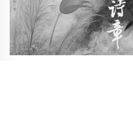
高岳山是一位扎根乡野的作家，他的文字没有华丽
藻堆砌，却有着泥土般厚重与质朴。在散文集《大地的
章》中，他以一个返乡者的视角，用细腻的笔触勾勒出