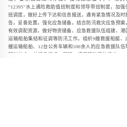
“12395”水上遇险救助值班制度和领导带班制度，加强
班调度，做好上传下达和信息报送，遇有紧急情况及时
告，妥善处置。强化应急储备。结合防汛救灾应急预案
有效调配资源，做好物资储备、应急救援队伍组建、港
运输船舶集结和征调等防汛工作。组织9艘救援船艇、2
艘运输船舶、12台公务车辆和100余人的应急救援队伍
随时待命，并储备闸板、钢管、槽钢等防汛物资共100
件。强化隐患排查。对全市29道渡口、13家生产码头、
处水运工程等薄弱环节和突出问题开展全面排查，对排
中发现的问题要求逐项整改落实。强化应急培训。组织
事人员开展多批次应急救助、应急设备操作与急救技能
操集中培训，提升水上应急救援能力。
（本报记者 张 鹏 本报通讯员 张 波）
[手机扫一扫]