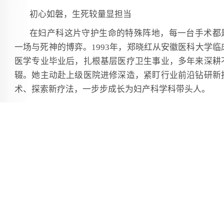
初心如磐，生死较量显担当
在妇产科这片守护生命的特殊阵地，每一台手术都
一场与死神的博弈。1993年，郑晓红从安徽医科大学临
医学专业毕业后，扎根基层医疗卫生事业，多年来深耕
辍。她主动赴上级医院进修深造，紧盯行业前沿钻研新
术、探索新疗法，一步步成长为妇产科学科带头人。
行医路上，她总把患者安危放在首位。2017年底，
晓红因意外导致右手划伤，伤口缝合近二十针，术后次
她就回到岗位。带伤工作的第三天，医院接诊一名凶险
前置胎盘大出血危重产妇，情况万分危急。她不顾未愈
的伤口，毅然站上手术台，连续奋战近6小时，成功保
产妇子宫和新生儿生命，术后才发现自己的伤口早已
裂。仅仅休养七天，她便因科室手术排期紧张、患者诊
需求迫切，主动提前拆线返岗。工作全力以赴的她，却
家人满怀亏欠。父亲突发急性心衰、心跳骤停，她与心