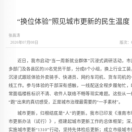
“换位体验”照见城市更新的民生温度
张昌涛
2026年07月08日
版次：
近日，我市启动“当一周新就业群体”沉浸式调研活动，市
多部门及各县区的10名党员干部，分成8个小组，换上行业工装
沉浸式跟班体验外卖骑手、快递员、网约车司机、货车司机的
线工作。参与体验的干部深有感触，一线配送全程步履匆忙，
常面临楼栋标识不清、收件人联络不畅等现实难题。这些从一
“跑”出来的真切感受，正是城市治理最需要的“一手素材”。
城市更新，归根结底是“人”的更新。我市已印发《淮南市
市更新办法（试行）》，搭建起城市更新工作的总体框架；深
实施城市更新“1310”行动，坚持先体检后更新；成立市级城市