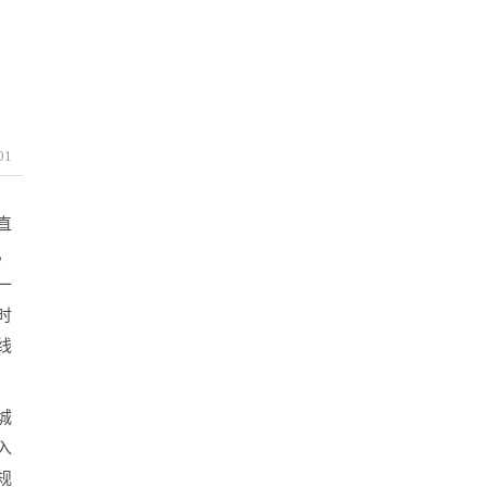
01
直
，
一
时
线
城
入
规