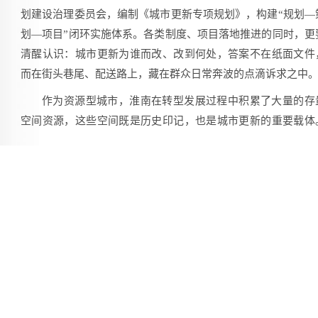
划建设治理委员会，编制《城市更新专项规划》，构建“规划—
划—项目”闭环实施体系。各类制度、项目落地推进的同时，更
清醒认识：城市更新为谁而改、改到何处，答案不在纸面文件
而在街头巷尾、配送路上，藏在群众日常奔波的点滴诉求之中
作为资源型城市，淮南在转型发展过程中积累了大量的存
空间资源，这些空间既是历史印记，也是城市更新的重要载体
盘活这些存量资源、推进城市更新，不能只靠图纸上的规划，
需要用脚步去丈量真实的需求。正如城市更新重点工作专题会
调的，城市更新是从群众实际需求出发的“民生工程”。此次“当
周新就业群体”沉浸式调研，正是把“问需于民”从会议室搬到了
头巷尾——拒绝纸上谈兵，用脚步摸清基层痛点。也只有这样
才能让城市更新的每一项决策、每一个项目精准对接群众的急
愁盼。
事实上，新就业群体本身就是城市治理的重要力量。淮南
新区发挥新就业群体“移动探头”和“流动哨兵”作用，引导他们