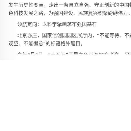
发生历史性变革，走出一条自立自强、守正创新的中国
色科技发展之路，为强国建设、民族复兴积聚磅礴伟力
领航定向：以科学擘画筑牢强国基石
北京亦庄，国家信创园园区展厅内，“不能等待、不
观望、不能懈怠”的标语格外醒目。
今年2月9日，“十五五”开局之年首次地方考察，习
平总书记第一站就来到这里，察看人工智能、机器人等
技创新成果展示。
仅仅6年多时间，园区从这片创新热土上拔地而起，
引操作系统、数据库、服务器、整机终端、超级计算、
络安全服务、应用软件等领域的千家企业入驻，形成了
帆竞发、百舸争流的蓬勃发展态势。
“建设社会主义现代化强国，关键在科技自立自强。
充分发挥我们国家集中力量办大事的优势，把各种优质