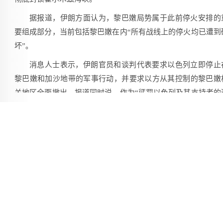
据报道，伊朗方面认为，黎巴嫩局势属于此前停火安排的
要组成部分，当前包括黎巴嫩在内“所有战线上的停火均已遭到
坏”。
消息人士表示，伊朗官员和谈判代表要求以色列立即停止
黎巴嫩和加沙地带的军事行动，并要求以方从其控制的黎巴嫩
关地区全面撤出。报道同时说，作为“惩罚以色列及其支持者的
项”，伊朗和“抵抗阵线”计划“彻底封锁霍尔木兹海峡”并“在曼
海峡等其他战线开启行动”。
特朗普当天在接受美国全国广播公司电话采访时说，他尚
收到伊朗方面关于暂停与美国谈判的消息，美国将继续对伊朗
口实施封锁。他说：“这并不意味着我们要去那里大肆投掷
弹。”
在接受美国广播公司采访时，被问及何时能最终敲定并签
关于重新开放霍尔木兹海峡的谅解备忘录，特朗普说，“应该会