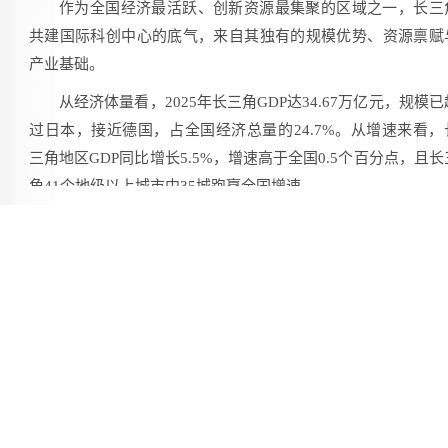
作为全国经济最活跃、创新资源最集聚的区域之一，长三
共建国际科创中心的底气，来自其独有的规模优势、资源禀赋
产业基础。
从经济体量看，2025年长三角GDP达34.67万亿元，规模已
过日本，接近德国，占全国经济总量的24.7%。从增速来看，
三角地区GDP同比增长5.5%，增速高于全国0.5个百分点，且长
角41个地级以上城市中35城跑赢全国增速。
经济规模的支撑下，长三角科创资源的集聚度在全国首屈
指：区域内集聚了全国约1/4的“双一流”高校、1/3的高新技术
业、1/2的科创板上市公司，拥有132家全国重点实验室和25个
家重大科技基础设施，具备了从基础研究到产业转化的完整创
链条。
围绕科创中心共建工作，三省一市立足自身定位、明确各
发力方向。
上海提出，将在重大科技攻坚突破上精准发力，协同共建