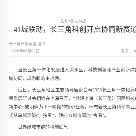
告别“各自为战”
41城联动，长三角科创开启协同新赛
长三角日报记者 潘洁
2026年06月03日
版次：A
当长三角一体化发展进入深水区，科技创新和产业创新跨
域协同，成为新的主战场。
近日，长三角地区主要领导座谈会与2026长三角一体化高
量发展研讨会相继在上海召开，“共建上海（长三角）国际科技
新中心”被明确为下一阶段的核心任务，标志着长三角科创事业
式从单城突破的“独奏”，转向41城协同的“合唱”。
世界级城市群的科创底气