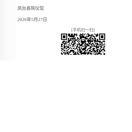
凤台县殡仪馆
2026年5月27日
[手机扫一扫]
复制pc链接