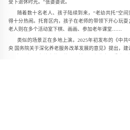
受下退休时光。”张婆婆说。
随着数十名老人、孩子陆续到来，“老幼共托”空间
得十分热闹。托育区内，孩子在老师的带领下开心玩耍
老人则在多个活动室下棋、画画、参加老年课堂……
类似的场景正在多地上演。2025年初发布的《中共
央 国务院关于深化养老服务改革发展的意见》提出，建
“一老一小”服务综合体。截至目前，已有北京、重庆、
圳等地开展试点，探索以空间共享、资源共用、代际共
为主要特征的“老幼共托”照护模式。
与传统养老院、托儿所不同，“老幼共托”机构主要
老人、0至3岁幼儿进行日间照料，有的还提供中小学生
后托管。像张婆婆一样祖孙俩同在一家机构的情况不在
数。
在北京西城区德胜街道新北社区“老幼共托”试点，
者看到老人、孩子正一起做手工，老人手把手指导孩子