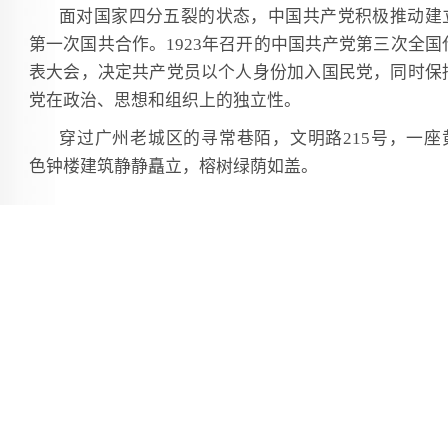
面对国家四分五裂的状态，中国共产党积极推动建
第一次国共合作。1923年召开的中国共产党第三次全国
表大会，决定共产党员以个人身份加入国民党，同时保
党在政治、思想和组织上的独立性。
穿过广州老城区的寻常巷陌，文明路215号，一座
色钟楼建筑静静矗立，榕树绿荫如盖。
这里是中国国民党第一次全国代表大会旧址，如今
成为青少年了解国共合作历史的生动课堂。走进一楼
堂，当年的会场原样复原，一排排座椅整齐陈列。
1924年1月20日至30日，国民党一大在这里举行，
孙中山主持。出席开幕式的代表165人中，有共产党员2
多人。大会审议并通过《中国国民党第一次全国代表大
宣言》，事实上确立了联俄、联共、扶助农工的三大革
政策。