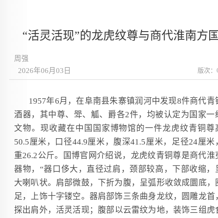
“活灵活现”的龙虎纹尊与商代淮南方
周强
2026年06月03日
版次：
1957年6月，在阜南县朱寨镇润河中发现8件商代青
酒器，其中尊、斝、觚、爵各2件，均被认定为国家一
文物。现收藏在中国国家博物馆的一件龙虎纹青铜尊
50.5厘米，口径44.9厘米，腹深41.5厘米，足径24厘米
重26.2公斤。国博官网介绍说，龙虎纹青铜尊是商代淮
器物，“器口侈大，直径过肩，颈部较高，下部收缩，
大喇叭状。肩部微鼓，下折为腹，呈弧形收敛成圜底，
足，上饰十字镂空。器肩部饰三条曲身龙纹，圆雕龙首
探出肩外，活灵活现；腹部以云雷纹为地，装饰三组虎