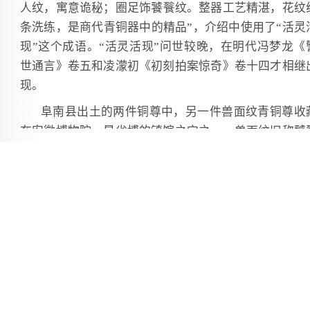
人纹，寓意诡秘；圈足饰饕餮纹。整器工艺精湛，花纹
条洗练，是商代青铜器中的精品”，介绍中使用了“活灵
现”这个成语。“活灵活现”问世较晚，在明代冯梦龙《
世通言》卷五和凌濛初《初刻拍案惊奇》卷十四才相继
现。
阜南县出土的两件铜尊中，另一件兽面纹青铜尊收
在安徽博物院，是省博的镇馆之宝之一。兽面纹旧称饕
纹，是青铜器和玉器上的常见纹饰，盛行于商代至西周
期。一个地方同时出土龙虎纹和饕餮纹的青铜器非常
见，这说明什么问题呢？姚尚书《淮南历史漫步》（黄
书社）《“淮夷”与淮夷文化》篇认为，“商代，以寿州
南为中心的地域为淮夷人的活动区域，称‘虎方’，又有‘
方淮夷’之称。虎为淮夷人的图腾，饕餮为殷商人的
腾，龙虎尊显然属于‘淮夷’人的文明产物……这些出土
物证明，早在殷商时期，‘淮夷’人的文明程度可与殷商
美”。由此看来，两件青铜尊也“活灵活现”地展示出商