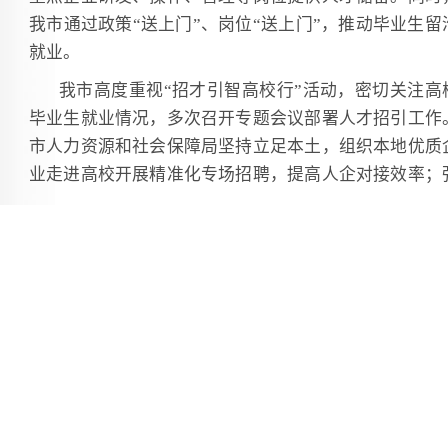
我市通过政策“送上门”、岗位“送上门”，推动毕业生留
就业。
我市高度重视“招才引智高校行”活动，密切关注高
毕业生就业情况，多次召开专题会议部署人才招引工作
市人力资源和社会保障局坚持立足本土，组织本地优质
业走进高校开展精准化专场招聘，提高人企对接效率；
化多维宣传，统筹“淮南发布”公众号、“淮南就业”抖音
及高校微信群等渠道发布招聘信息，并依托基层公共服
平台，将帮扶政策、就业常识送到求职者手中。
（本报记者 鲁松）
[手机扫一扫]