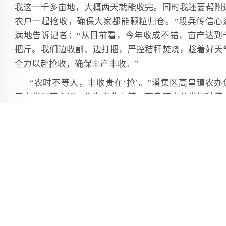
我这一千多亩地，大概两天就能收完。同时我还要帮附
农户一起抢收，确保大家都能颗粒归仓。”段兵传信心
满地告诉记者：“从目前看，今年收成不错，亩产达到
把斤。我们边收割、边打捆，严控秸秆焚烧，趁着好天
全力以赴抢收，确保丰产丰收。”
“农时不等人，丰收贵在‘抢’。”潘集区高皇镇农办
责人代厚英介绍，作为农业大镇，高皇镇充分发挥种粮
户的示范引领和农业机械的主力军作用，大户带头、农
上阵，抢抓农时，全力加快夏收进度。同时，统筹优化
机资源调配，在用足本地机具的基础上，积极对接引进
区作业农机，充实作业力量，打响夏收会战，做到应收
收、颗粒归仓，助力粮食安全、带动农民增收。
记者在采访中了解到，种粮大户是粮食生产的“排
兵”，也是夏收工作的关键示范力量。夏收启动以来，
集区积极引导家庭农场、种粮大户主动担当、率先发力