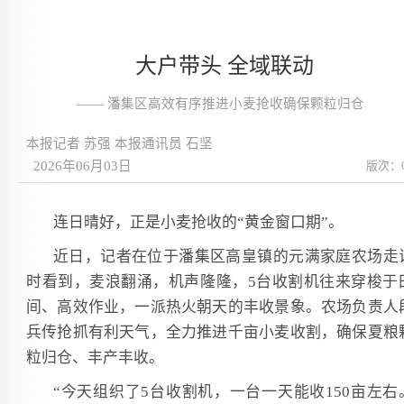
大户带头 全域联动
—— 潘集区高效有序推进小麦抢收确保颗粒归仓
本报记者 苏强 本报通讯员 石坚
2026年06月03日
版次：
连日晴好，正是小麦抢收的“黄金窗口期”。
近日，记者在位于潘集区高皇镇的元满家庭农场走
时看到，麦浪翻涌，机声隆隆，5台收割机往来穿梭于
间、高效作业，一派热火朝天的丰收景象。农场负责人
兵传抢抓有利天气，全力推进千亩小麦收割，确保夏粮
粒归仓、丰产丰收。
“今天组织了5台收割机，一台一天能收150亩左右