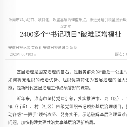
淮南市以小切口、项目化，攻坚基层治理重难点，推进党建引领基层治理
深走实——
2400多个“书记项目”破难题增福祉
安徽日报记者 黄永礼 安徽日报通讯员 靳晚
2026年06月03日
版次：
基层治理是国家治理的基石，是服务群众的“最后一公里”
如何将党组织的政治优势、组织优势转化为基层治理的强大
能，是新时代基层治理工作必须答好的课题。
近年来，淮南市坚持党建引领，扎实推进市、县（区）、
镇（街道）、村（社区）四级党组织书记领办基层治理项目，
动各级“一把手”领衔攻坚、躬身实干，示范破解基层治理重难
问题，加快构建共建共治共享基层治理新格局。