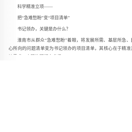
科学精准立项——
把“急难愁盼”变“项目清单”
书记领办，关键是办什么？
淮南市从群众“急难愁盼”着眼，将发展所需、基层所急、
心所向的问题清单变为书记领办的项目清单，其核心在于精准
接需求，实现治理靶向升级。
面对人口老龄化带来的服务供给不足、精神文化生活匮乏
问题，淮南市的一些书记领办项目聚焦“一老一小”，优化便民
务。淮南高新区三和镇安理社区摸排辖区60岁以上老年群体
2082人，由社区党组织书记牵头领办“花‘漾’年华公益课堂”特
治理项目，紧扣老年人老有所学、老有所乐、老有所为现实
求，常态化开设声乐演唱、经典诵读、健康科普等特色公益
程，常态化开展文体活动，培育组建多支本土老年文艺志愿
伍，累计服务辖区老年群众超2000人次。