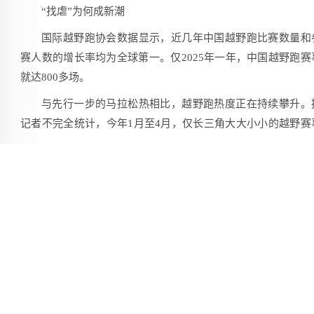
“找虐”为何成新潮
国际越野跑协会数据显示，近几年中国越野跑比赛数量和
赛人数的增长率均为全球第一。仅2025年一年，中国越野跑赛
就达800多场。
与先行一步的马拉松热相比，越野跑热度正在持续攀升。
记者不完全统计，今年1月至4月，仅长三角大大小小的越野赛
就达40多场，不少赛事参赛人数屡创新高。
为什么越来越多的人愿意“没苦硬吃”、投入大量时间和金
去山里“受虐”？
上海穹景体育文化发展有限公司创始人薛乾曜认为，社交
求是重要原因。赛道两旁敲锣打鼓的热烈氛围，特色美食等“
横”补给，时髦、独特又精美的完赛服和奖牌，独具特色的主题
曲……这些都是参赛者的“社交货币”。
“中国越野跑运动年轻化趋势明显，尤其是短距离项目，主