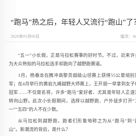
“跑马”热之后，年轻人又流行“跑山”了
2026年05月06日
版次：A
“五一”小长假，正是马拉松赛事的好时节。不过，近来许
为大众熟知的马拉松选手却跑向了越野跑赛道。
3月，杨春龙在腾冲高黎贡超级山径赛上获得55公里组别
军；在4月举行的黄岩九峰越野大师赛上，王开丽一举拿到女子
冠军……不仅是名将，许多“跑马”爱好者、尤其是年轻人正逐
转向山野。此次小长假期间，选择以越野跑、户外徒步打开“
一”“五四”的人不在少数。
从马拉松到越野跑，跑者们形象地称之为从“跑马”到“
山”。新潮流的背后，是什么？