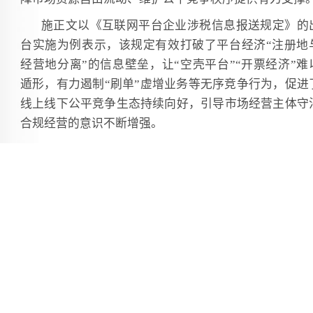
施正文以《互联网平台企业涉税信息报送规定》的
台实施为例表示，该规定有效打破了平台经济“注册地
经营地分离”的信息壁垒，让“空壳平台”“开票经济”难
遁形，有力遏制“刷单”虚增业务等无序竞争行为，促进
线上线下公平竞争生态持续向好，引导市场经营主体守
合规经营的意识不断增强。
“内卷式”竞争是全国统一大市场建设过程中的一大
点。国家发展改革委经济研究所研究员许生表示，部分
方为招商引资违规出台奖补政策或违规招引“空壳企业”
“开票经济”，这些行为难以真正带动经济、拉动就业，
可能诱导企业短期套利，对优质合规企业造成“挤出
应”，破坏了市场秩序。
2025年，税务部门在全系统组织开展违规招商引资
税问题专项治理，以“四个不得”纪律红线划清边界，并