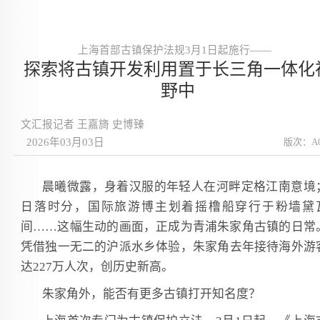
上海首部古镇保护法规3月1日起施行——
探索将古镇开发利用置于长三角一体化
野中
文汇报记者 王嘉旖 史博臻
2026年03月03日
版次：A
晨曦微露，身着汉服的年轻人在河畔定格江南意境
日落时分，国际旅游博主划着摇橹船穿行于粉墙黛
间……这幅生动的画面，正成为青浦朱家角古镇的日常
凭借独一无二的沪派水乡体验，朱家角去年接待海外游
达227万人次，创历史新高。
朱家角外，能否有更多古镇打开知名度？