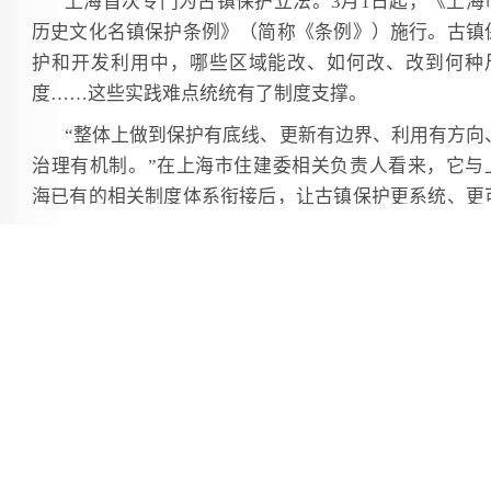
上海首次专门为古镇保护立法。3月1日起，《上海
历史文化名镇保护条例》（简称《条例》）施行。古镇
护和开发利用中，哪些区域能改、如何改、改到何种
度……这些实践难点统统有了制度支撑。
“整体上做到保护有底线、更新有边界、利用有方向
治理有机制。”在上海市住建委相关负责人看来，它与
海已有的相关制度体系衔接后，让古镇保护更系统、更
持续。
法规创新把难点变亮点
上海的历史文化名镇，分别为浦东新区新场镇、川
新镇、高桥镇，嘉定区南翔镇、嘉定镇街道，金山区枫
镇、张堰镇，青浦区朱家角镇、练塘镇、金泽镇，宝山
罗店镇。
立法调研期间，相关部门对上海古镇情况开展全面
底，发现除上述名镇外，还有一批拥有具有一定历史文