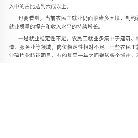
入中的占比达到六成以上。
也要看到，当前农民工就业仍面临诸多困境，制约
就业质量的提升和收入水平的持续增长。
一是就业稳定性不足。农民工就业多集中于建筑、
造、服务业等领域，岗位稳定性相对不足。一些农民工
业碎片化特征明显，有的甚至一年之间辗转多个城市，
仅增加了求职成本，也影响了技能积累和社会保障的连
性。
二是职业技能适配性不高。新技术、新业态、新模
不断涌现，市场对技能劳动力的需求日益迫切。然而，
对智能化、数字化变革，不少农民工转型适应能力不足
技能与岗位需求之间“错配”，导致工资议价空间狭窄，
入增长乏力。
三是劳动权益保障不充分。部分农民工在工伤保险