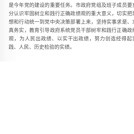
是今年党的建设的重要任务。市政府党组及班子成员要
分认识牢固树立和践行正确政绩观的重大意义，切实把
想和行动统一到党中央决策部署上来，坚持实事求是、
真务实，教育引导政府系统党员干部树牢和践行正确政
观，为人民出政绩、以实干出政绩，努力创造经得起
践、人民、历史检验的实绩。
张志强强调，要把“立党为公、为民造福、科学决策
真抓实干”的总要求贯穿学习教育全过程各方面，一体
进学查改，把学习研讨、查摆问题、整改整治、建章
制、开门教育等重点任务落细落实，高标准高质量开展
学习教育。要切实扛起政治责任，坚持以身作则，以上
下，强化工作统筹，切实把学习教育成果转化为攻坚克
的强大动力，转化为推动高质量发展的务实举措，转化
创造人民群众高品质生活的实际成效，为加快淮南高质
转型发展提供有力的作风保障，努力实现“十五五”良好
局。