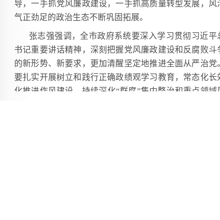
导，一手抓党风廉政建设，一手抓高质量转型发展，风
气正劲足的政治生态不断巩固拓展。
张志强强调，全市政府系统要深入学习贯彻习近平
书记重要讲话精神，深刻把握党风廉政建设和反腐败斗
的新形势、新要求，更加清醒坚定地推进全面从严治党
要扎实开展树立和践行正确政绩观学习教育，常态化长
化推进作风建设，持续深化“群腐”集中整治和重点领域
腐同查同治，深化财政科学管理试点改革，持续转变政
职能，以更高标准建设廉洁政府。要坚决扛起政治责任
在笃信、务实、担当、自律上聚焦用力，以廉政勤政推
政府工作取得新成效，为“十五五”开好局起好步提供坚
保障。
李家保指出，要突出监管重点、坚决防范廉政风险
站稳人民立场、坚决抓好“群腐”集中整治，加强党的
导、坚决扛牢“一岗双责”，推动全市政府系统党风廉政
设和反腐败工作再上新台阶。