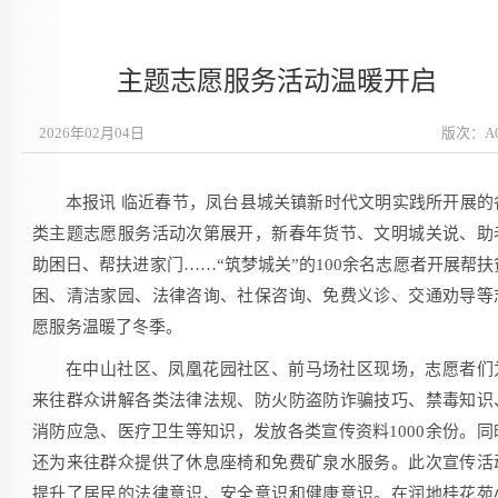
主题志愿服务活动温暖开启
2026年02月04日
版次：A
本报讯 临近春节，凤台县城关镇新时代文明实践所开展的
类主题志愿服务活动次第展开，新春年货节、文明城关说、助
助困日、帮扶进家门……“筑梦城关”的100余名志愿者开展帮扶
困、清洁家园、法律咨询、社保咨询、免费义诊、交通劝导等
愿服务温暖了冬季。
在中山社区、凤凰花园社区、前马场社区现场，志愿者们
来往群众讲解各类法律法规、防火防盗防诈骗技巧、禁毒知识
消防应急、医疗卫生等知识，发放各类宣传资料1000余份。同
还为来往群众提供了休息座椅和免费矿泉水服务。此次宣传活
提升了居民的法律意识、安全意识和健康意识。在润地桂花苑