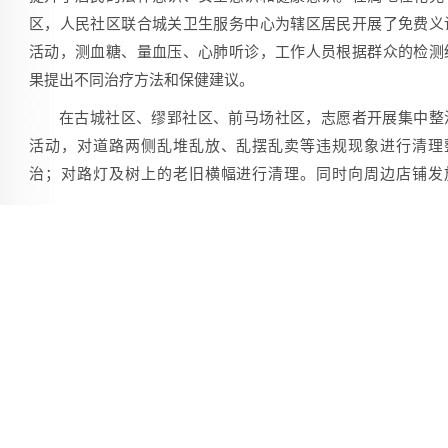
区，人民社区联合城关卫生服务中心为辖区居民开展了免费义
活动，测血糖、量血压、心肺听诊，工作人员根据群众的检测
果提出不同治疗方法和保健建议。
在古城社区、缪郢社区、前马场社区，志愿者开展集中整
活动，对道路两侧乱堆乱放、乱摆乱卖等违规现象进行清理
治；对路灯及树上的老旧横幅进行清理。同时向周边店铺发
《全民共建倡议书》。在河东敬老院、明珠社区日料中心，志
者为孤寡老人打扫卫生、整理房间、免费理发、开展温情陪伴
在全社会营造了向上向善，互帮互助的良好风尚。
目前，城关镇紧扣“凝聚群众、引导群众、以文化人、成风
俗”目标，统筹推进文明培育、文明实践、文明建设三大工程，
全镇高质量发展注入强劲精神动力。
（本报记者 刘银昌 本报通讯员 张传虎 詹茂君）
[手机扫一扫]