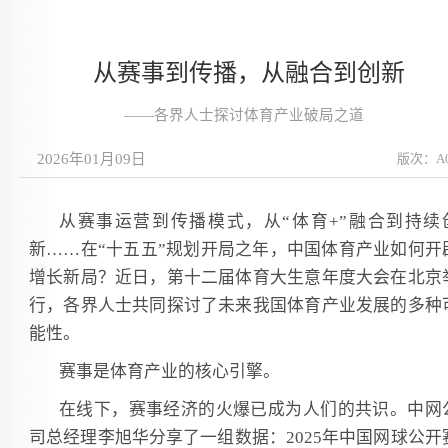
从赛事到传播，从融合到创新
——各界人士探讨体育产业破局之道
2026年01月09日
版次：A
从赛事运营到传播模式，从“体育+”融合到持续
新……在“十五五”规划开局之年，中国体育产业如何开
增长新局？近日，第十二届体育大生意年度大会在北京
行，各界人士共同探讨了未来我国体育产业发展的多种
能性。
赛事是体育产业的核心引擎。
在线下，赛事经济的火爆已成为人们的共识。中网
司总经理李旭华分享了一组数据：2025年中国网球公开