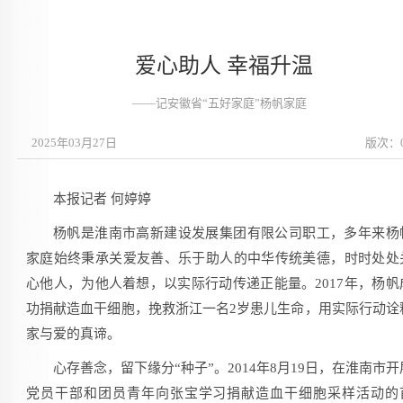
爱心助人 幸福升温
——记安徽省“五好家庭”杨帆家庭
2025年03月27日
版次：
本报记者 何婷婷
杨帆是淮南市高新建设发展集团有限公司职工，多年来杨
家庭始终秉承关爱友善、乐于助人的中华传统美德，时时处处
心他人，为他人着想，以实际行动传递正能量。2017年，杨帆
功捐献造血干细胞，挽救浙江一名2岁患儿生命，用实际行动诠
家与爱的真谛。
心存善念，留下缘分“种子”。2014年8月19日，在淮南市开
党员干部和团员青年向张宝学习捐献造血干细胞采样活动的