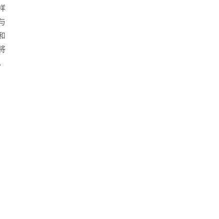
样
与
和
将
，
辈
，
帆
平
全
，
支
的
方