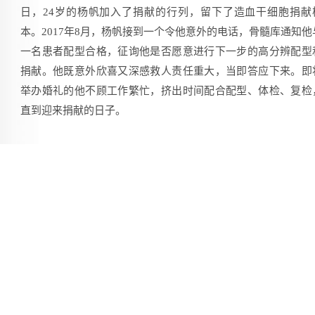
日，24岁的杨帆加入了捐献的行列，留下了造血干细胞捐献
本。2017年8月，杨帆接到一个令他意外的电话，骨髓库通知他
一名患者配型合格，征询他是否愿意进行下一步的高分辨配型
捐献。他既意外欣喜又深感救人责任重大，当即答应下来。即
举办婚礼的他不顾工作繁忙，挤出时间配合配型、体检、复检
直到迎来捐献的日子。
杨帆有个和睦的大家庭，全家老小其乐融融。因为担心长
会不理解造血干细胞捐献，他一直瞒着家人，后来实在瞒不住
才向家人坦白。因不了解相关知识，家人知道后，担心影响杨
身体，不同意他此时捐献，希望能等等，亲朋好友也都反对。
日就十分孝顺的杨帆感到了很大压力，但他没有放弃的念头，
力争取新婚妻子和父母的支持，他锲而不舍的精神打动了家人
他的新婚妻子是一位小学老师，通情达理，对杨帆的善举非常
持，帮着一起做父母的工作。“杨帆做的是救人一命、救人一家
好事，我们再担忧也不能给他增加压力。希望能顺利捐献，双
都平安健康。”最终杨帆得到了全家人的支持。