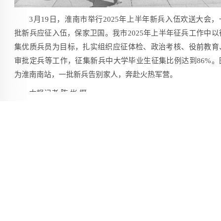
3月19日，淮南市举行2025年上半年新兵入伍欢送大会，
批新兵应征入伍，保家卫国。我市2025年上半年征兵工作中以
集优质兵员为目标，扎实组织应征体检、政治考核、役前教育
审批定兵等工作，征集新兵中大学毕业生征集比例达到86%。
为淮南南站，一批新兵告别家人，奔赴火热军营。
本报记者 陈 彬 摄
[手机扫一扫]
复制pc链接