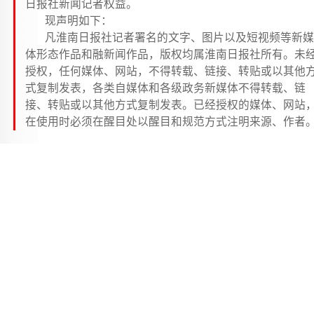
日报社新闻记者权益。
现声明如下：
凡淮南日报社记者署名的文字、图片以及短视频等新媒
体形态作品和融新闻作品，版权均属淮南日报社所有。未
授权，任何媒体、网站，不得转载、链接、转贴或以其他
式复制发表，各类自媒体和各级政务新媒体不得转载、链
接、转贴或以其他方式复制发表。已经授权的媒体、网站
在使用时必须在醒目处以醒目和规范方式注明来源、作者
违者，淮南日报社将依法追究法律责任。
新华社阿布贾9月2日电（记者 杨 喆）尼日利亚总统
拉·提努布2日宣布一项命令，即日起在全球范围召回尼
业和非职业驻外使节。
据尼日利亚总统府2日发布的公告，这一命令是提努
对尼日利亚驻外大使馆和领事馆现状进行仔细研究后作
的决定。
公告还说，考虑到联合国大会将在本月晚些时候