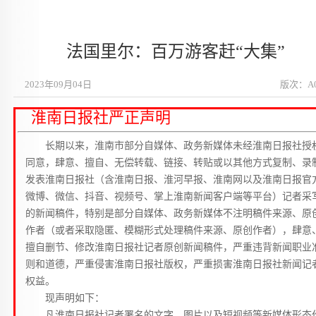
法国里尔：百万游客赶“大集”
2023年09月04日
版次：A
淮南日报社严正声明
长期以来，淮南市部分自媒体、政务新媒体未经淮南日报社授
同意，肆意、擅自、无偿转载、链接、转贴或以其他方式复制、录
发表淮南日报社（含淮南日报、淮河早报、淮南网以及淮南日报官
微博、微信、抖音、视频号、掌上淮南新闻客户端等平台）记者采
的新闻稿件，特别是部分自媒体、政务新媒体不注明稿件来源、原
作者（或者采取隐匿、模糊形式处理稿件来源、原创作者），肆意
擅自删节、修改淮南日报社记者原创新闻稿件，严重违背新闻职业
则和道德，严重侵害淮南日报社版权，严重损害淮南日报社新闻记
权益。
现声明如下：
凡淮南日报社记者署名的文字、图片以及短视频等新媒体形态