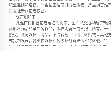
职业准则和道德，严重侵害淮南日报社版权，严重损害淮
日报社新闻记者权益。
现声明如下：
凡淮南日报社记者署名的文字、图片以及短视频等新媒
体形态作品和融新闻作品，版权均属淮南日报社所有。未
授权，任何媒体、网站，不得转载、链接、转贴或以其他
式复制发表，各类自媒体和各级政务新媒体不得转载、链
接、转贴或以其他方式复制发表。已经授权的媒体、网站
在使用时必须在醒目处以醒目和规范方式注明来源、作者
违者，淮南日报社将依法追究法律责任。
一段时间以来，各中管高校党委牢牢把握学习贯彻
近平新时代中国特色社会主义思想主题教育总要求和根
任务，深刻领会习近平新时代中国特色社会主义思想精
要义，持续在以学铸魂、以学增智、以学正风、以学促
上聚力用劲，检视问题、深刻剖析，着力从思想根源上
决问题，高质量开好专题民主生活会，切实把主题教育