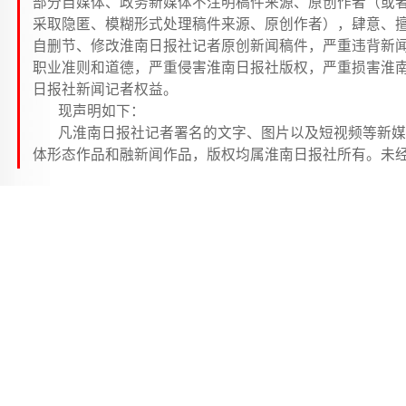
部分自媒体、政务新媒体不注明稿件来源、原创作者（或
采取隐匿、模糊形式处理稿件来源、原创作者），肆意、
自删节、修改淮南日报社记者原创新闻稿件，严重违背新
职业准则和道德，严重侵害淮南日报社版权，严重损害淮
日报社新闻记者权益。
现声明如下：
凡淮南日报社记者署名的文字、图片以及短视频等新媒
体形态作品和融新闻作品，版权均属淮南日报社所有。未
授权，任何媒体、网站，不得转载、链接、转贴或以其他
式复制发表，各类自媒体和各级政务新媒体不得转载、链
接、转贴或以其他方式复制发表。已经授权的媒体、网站
在使用时必须在醒目处以醒目和规范方式注明来源、作者
违者，淮南日报社将依法追究法律责任。
本报讯 5月17日上午，市委网络安全和信息化委员
召开第四次会议，深入学习贯彻习近平总书记关于网络
国的重要思想，落实省委网信委第四次会议精神，总结
年工作，审议有关文件，部署重点任务。市委书记、市